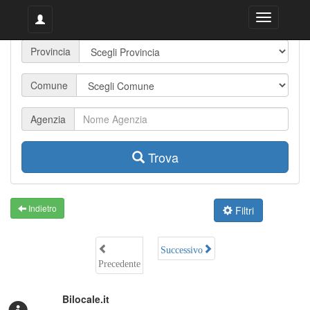
Toggle
Toggle
navigation
navigation
Provincia
Comune
Agenzia
Trova
Indietro
Filtri
Successivo
Precedente
Bilocale.it