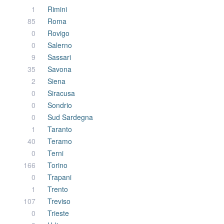
1
Rimini
85
Roma
0
Rovigo
0
Salerno
9
Sassari
35
Savona
2
Siena
0
Siracusa
0
Sondrio
0
Sud Sardegna
1
Taranto
40
Teramo
0
Terni
166
Torino
0
Trapani
1
Trento
107
Treviso
0
Trieste