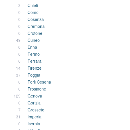
3
Chieti
0
Como
0
Cosenza
0
Cremona
0
Crotone
49
Cuneo
0
Enna
0
Fermo
0
Ferrara
14
Firenze
37
Foggia
0
Forli Cesena
0
Frosinone
129
Genova
0
Gorizia
7
Grosseto
31
Imperia
0
Isernia