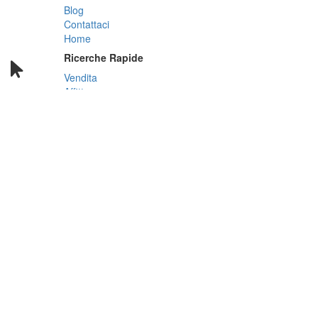
Blog
Contattaci
Home
Ricerche Rapide
Vendita
Affitto
Residenziale
Case Nuove
Commerciale
Case Vacanze
Stanze
Link utili
Cerca Annunci
Cerca Agenzie
Trova Casa
Accedi