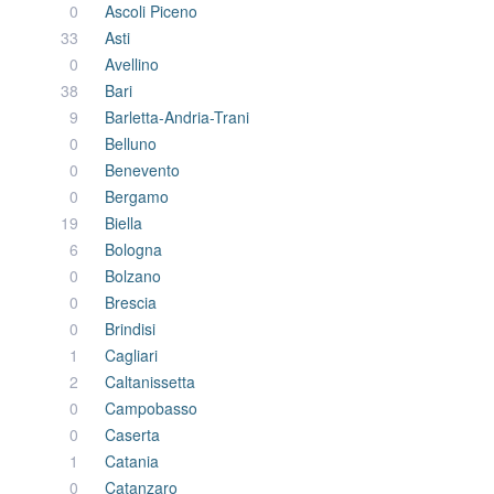
0
Ascoli Piceno
33
Asti
0
Avellino
38
Bari
9
Barletta-Andria-Trani
0
Belluno
0
Benevento
0
Bergamo
19
Biella
6
Bologna
0
Bolzano
0
Brescia
0
Brindisi
1
Cagliari
2
Caltanissetta
0
Campobasso
0
Caserta
1
Catania
0
Catanzaro