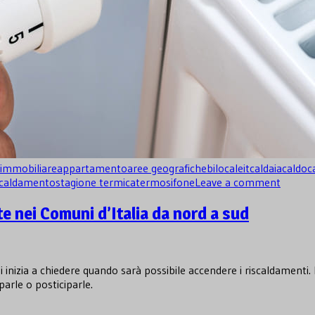
aimmobiliare
appartamento
aree geografiche
bilocaleit
caldaia
caldo
c
scaldamento
stagione termica
termosifone
Leave a comment
e nei Comuni d’Italia da nord a sud
 inizia a chiedere quando sarà possibile accendere i riscaldamenti. 
parle o posticiparle.