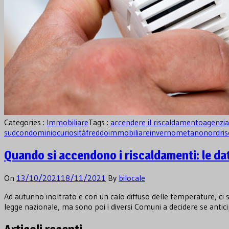
Categories :
Immobiliare
Tags :
accendere il riscaldamento
agenzi
sud
condominio
curiosità
freddo
immobiliare
inverno
metano
nord
ri
Quando si accendono i riscaldamenti: le dat
On
13/10/2021
18/11/2021
By
bilocale
Ad autunno inoltrato e con un calo diffuso delle temperature, ci si
legge nazionale, ma sono poi i diversi Comuni a decidere se antici