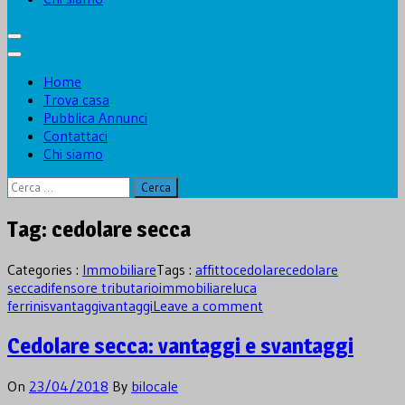
Home
Trova casa
Pubblica Annunci
Contattaci
Chi siamo
Ricerca
per:
Tag:
cedolare secca
Categories :
Immobiliare
Tags :
affitto
cedolare
cedolare
secca
difensore tributario
immobiliare
luca
ferrini
svantaggi
vantaggi
Leave a comment
Cedolare secca: vantaggi e svantaggi
On
23/04/2018
By
bilocale