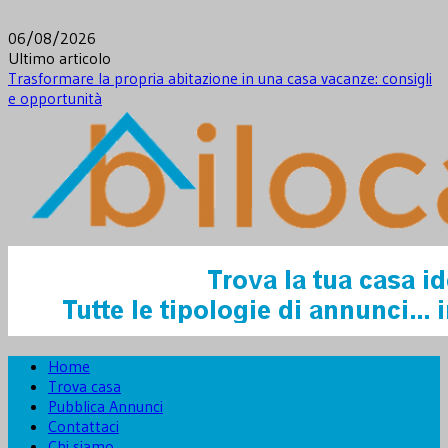
Skip
to
06/08/2026
content
Ultimo articolo
Trasformare la propria abitazione in una casa vacanze: consigli
e opportunità
Novità dal mondo immobiliare e non solo
Notizie Immobiliari – Bilocale.it
Home
Trova casa
Pubblica Annunci
Contattaci
Chi siamo