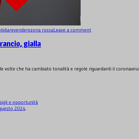
iliare
vendere
zona rossa
Leave a comment
rancio, gialla
le volte che ha cambiato tonalità e regole riguardanti il coronavir
igli e opportunità
i questo 2024