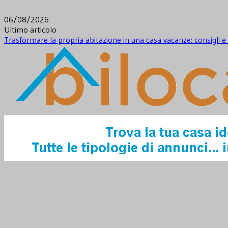
Skip
to
06/08/2026
content
Ultimo articolo
Trasformare la propria abitazione in una casa vacanze: consigli 
Novità dal mondo immobiliare e non solo
Notizie Immobiliari – Bilocale.it