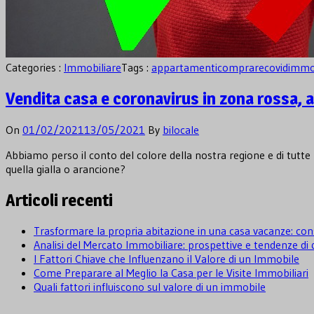
Categories :
Immobiliare
Tags :
appartamenti
comprare
covid
immob
Vendita casa e coronavirus in zona rossa, a
On
01/02/2021
13/05/2021
By
bilocale
Abbiamo perso il conto del colore della nostra regione e di tutte 
quella gialla o arancione?
Articoli recenti
Trasformare la propria abitazione in una casa vacanze: cons
Analisi del Mercato Immobiliare: prospettive e tendenze d
I Fattori Chiave che Influenzano il Valore di un Immobile
Come Preparare al Meglio la Casa per le Visite Immobiliari
Quali fattori influiscono sul valore di un immobile