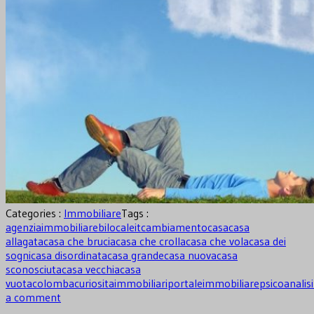
Categories :
Immobiliare
Tags :
agenziaimmobiliare
bilocaleit
cambiamento
casa
casa
allagata
casa che brucia
casa che crolla
casa che vola
casa dei
sogni
casa disordinata
casa grande
casa nuova
casa
sconosciuta
casa vecchia
casa
vuota
colomba
curiosita
immobiliari
portaleimmobiliare
psicoanalisi
a comment