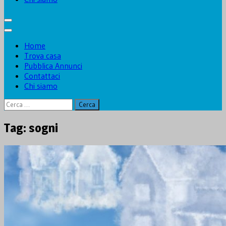
Home
Trova casa
Pubblica Annunci
Contattaci
Chi siamo
Ricerca
per:
Tag:
sogni