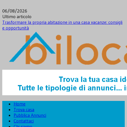
Skip
to
06/08/2026
content
Ultimo articolo
Trasformare la propria abitazione in una casa vacanze: consigli
e opportunità
Novità dal mondo immobiliare e non solo
Notizie Immobiliari – Bilocale.it
Home
Trova casa
Pubblica Annunci
Contattaci
Chi siamo