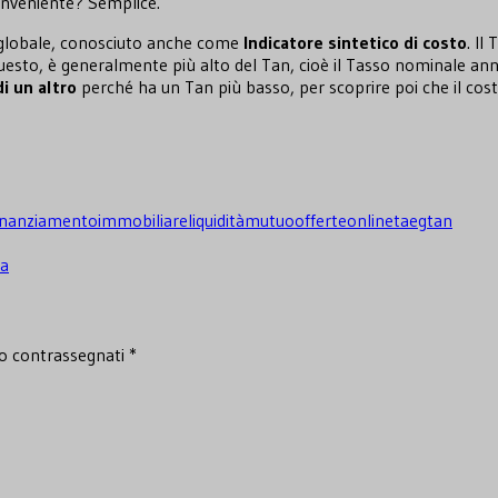
conveniente? Semplice.
vo globale, conosciuto anche come
Indicatore sintetico di costo
. Il
 questo, è generalmente più alto del Tan, cioè il Tasso nominale ann
i un altro
perché ha un Tan più basso, per scoprire poi che il cos
inanziamento
immobiliare
liquidità
mutuo
offerte
online
taeg
tan
na
no contrassegnati
*