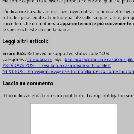
Ma come capire, tra le diverse proposte elencate, qual è la più 
L’indicatore da valutare è il Taeg, ovvero il tasso annuo effetti
tutte le spese legate al mutuo ripartite sulle singole rate e, per
succedere che un mutuo
sia apparentemente più conveniente d
le spese richieste da quella banca.
Leggi altri articoli:
Errore RSS:
Retrieved unsupported status code "404"
Categories :
Immobiliare
Tags :
banca
casa
comprare casa
consigli
f
Navigazione
Previous
PREVIOUS POST
Trova la tua casa ideale su bilocale.it
Next
post:
NEXT POST
Provvigioni e Agenzie Immobiliari: ecco come funzio
articoli
post:
Lascia un commento
Il tuo indirizzo email non sarà pubblicato.
I campi obbligatori so