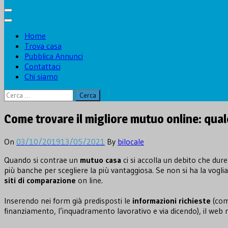
Home
Trova casa
Pubblica Annunci
Contattaci
Chi siamo
Ricerca
per:
Come trovare il migliore mutuo online: qua
On
03/10/2019
13/05/2021
By
bilocale
Quando si contrae un
mutuo casa
ci si accolla un debito che dure
più banche per scegliere la più vantaggiosa. Se non si ha la voglia, 
siti di comparazione
on line.
Inserendo nei form già predisposti le
informazioni richieste
(come
finanziamento, l’inquadramento lavorativo e via dicendo), il web 