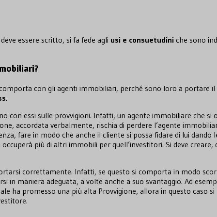
eve essere scritto, si fa fede agli
usi e consuetudini
che sono ind
mmobiliari?
 comporta con gli agenti immobiliari, perché sono loro a portare il g
ss
.
o con essi sulle provvigioni. Infatti, un agente immobiliare che si 
one, accordata verbalmente, rischia di perdere l’agente immobiliare
nza, fare in modo che anche il cliente si possa fidare di lui dando l
occuperà più di altri immobili per quell’investitori. Si deve creare
rsi correttamente. Infatti, se questo si comporta in modo scorrett
rsi in maniera adeguata, a volte anche a suo svantaggio. Ad esempi
l quale ha promesso una più alta Provvigione, allora in questo caso 
estitore.