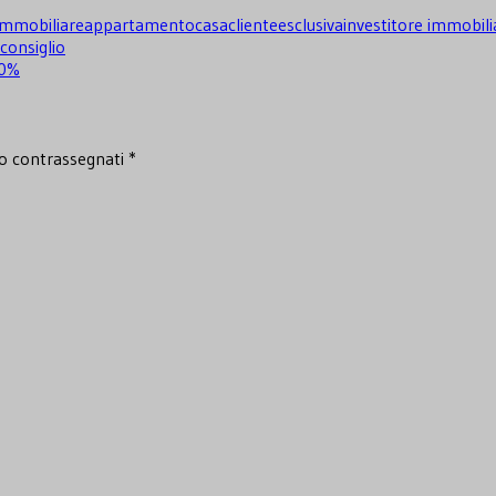
immobiliare
appartamento
casa
cliente
esclusiva
investitore immobili
consiglio
50%
no contrassegnati
*