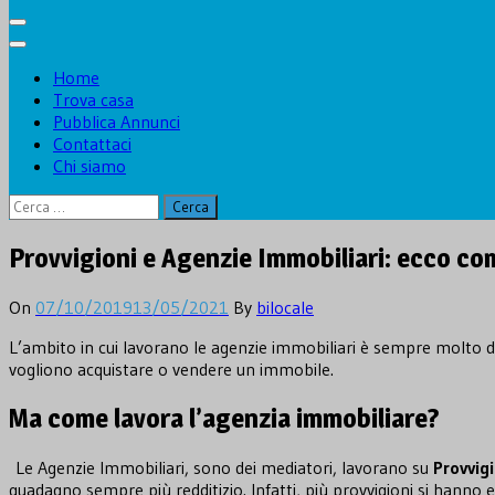
Home
Trova casa
Pubblica Annunci
Contattaci
Chi siamo
Ricerca
per:
Provvigioni e Agenzie Immobiliari: ecco co
On
07/10/2019
13/05/2021
By
bilocale
L’ambito in cui lavorano le agenzie immobiliari è sempre molto din
vogliono acquistare o vendere un immobile.
Ma come lavora l’agenzia immobiliare?
Le Agenzie Immobiliari, sono dei mediatori, lavorano su
Provvig
guadagno sempre più redditizio. Infatti, più provvigioni si hanno