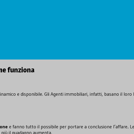
me funziona
amico e disponibile. Gli Agenti immobiliari, infatti, basano il lor
ione
e fanno tutto il possibile per portare a conclusione l’affare
.
L
 e più il guadagno aumenta.