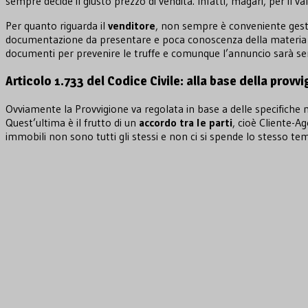
sempre decide il giusto prezzo di vendita. Infatti, magari, per il 
Per quanto riguarda il
venditore
, non sempre è conveniente gesti
documentazione da presentare e poca conoscenza della materia in
documenti per prevenire le truffe e comunque l’annuncio sarà semp
Articolo 1.733 del Codice Civile: alla base della provv
Ovviamente la Provvigione va regolata in base a delle specifiche
Quest’ultima è il frutto di un
accordo tra le parti
, cioè Cliente-A
immobili non sono tutti gli stessi e non ci si spende lo stesso te