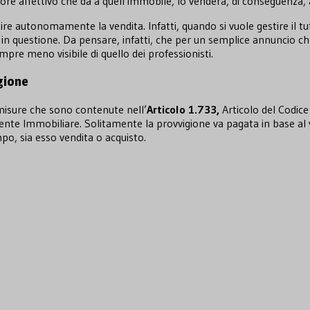
valore affettivo che dà a quell’immobile, lo venderà, di conseguenza,
re autonomamente la vendita. Infatti, quando si vuole gestire il t
 questione. Da pensare, infatti, che per un semplice annuncio ch
re meno visibile di quello dei professionisti.
igione
 misure che sono contenute nell’
Articolo
1.733,
Articolo del Codice
gente Immobiliare. Solitamente la provvigione va pagata in base al v
mpo, sia esso vendita o acquisto.