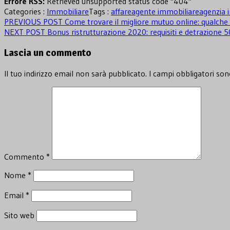
Errore RSS:
Retrieved unsupported status code "404"
Categories :
Immobiliare
Tags :
affare
agente immobiliare
agenzia 
Navigazione
Previous
PREVIOUS POST
Come trovare il migliore mutuo online: qualche 
Next
post:
NEXT POST
Bonus ristrutturazione 2020: requisiti e detrazione 
articoli
post:
Lascia un commento
Il tuo indirizzo email non sarà pubblicato.
I campi obbligatori so
Commento
*
Nome
*
Email
*
Sito web