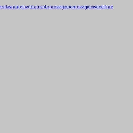
are
lavorare
lavoro
privato
provvigione
provvigioni
venditore